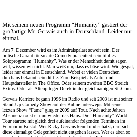
Mit seinem neuen Programm “Humanity” gastiert der
großartige Mr. Gervais auch in Deutschland. Leider nur
einmal.
Am 7. Dezember wird es im Admiralspalast soweit sein. Der
britische Garant für smarte Comedy präsentiert sein fünftes
Soloprogramm “Humanity”. Was er der Menschheit damit sagen
will, wissen wir nicht. Man weiß nur, dass es böse wird. Wie gesgat,
leider nur einmal in Deutschland. Wobei er vielen Deutschen
durchaus bekannt sein dürfte. Zum Beispiel als Autor und
Hauptdarsteller in The Office. Oder seinem zweiten BBC Streich
Extras. Oder als Altenpfleger Derek in der gleichnamigen Sit-Com.
Gervais Karriere begann 1996 im Radio und seit 2003 ist mit seiner
Stand-Up Comedy Show auf der Bühne unterwegs. Mit seiner
letzten Show “Fame” ging er 2009 auf Tour. Nach achte Jahren
Abstinenz rockt er nun wieder das Haus. Die “Humanity” World
Tour startete mit gleich drei aufeinander folgenden Terminen im
Februar in Bristol. Wer Ricky Gervais kennt und schätzt, darf sich
diese einmalige Gelegenheit nicht entgehen lassen. Wer es aber, so