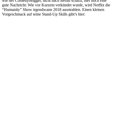
wie der Comedyblogger, nicht nach Berlin schafft, hier noch eine
gute Nachricht: Wie vor Kurzem verkündet wurde, wird Netflix die
“Humanity” Show irgendwann 2018 ausstrahlen. Einen kleinen
Vorgeschmack auf seine Stand-Up Skills gibt’s hier: