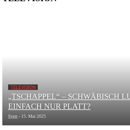
TELEVISION
„TSCHAPPEL“ – SCHWÄBISCH L
EINFACH NUR PLATT?
Sven
-
15. Mai 2025