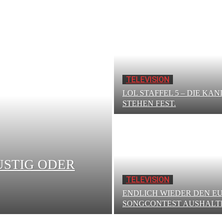
TELEVISION
LOL STAFFEL 5 – DIE KA
STEHEN FEST.
USTIG ODER
TELEVISION
ENDLICH WIEDER DEN E
SONGCONTEST AUSHALT